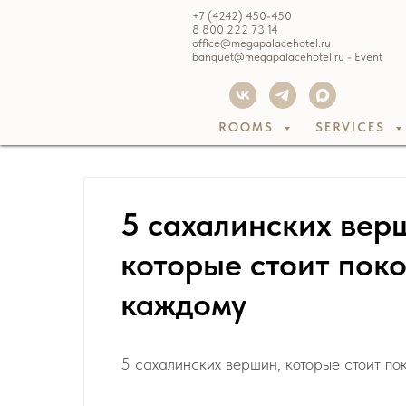
+7 (4242) 450-450
8 800 222 73 14
office@megapalacehotel.ru
banquet@megapalacehotel.ru - Event
ROOMS
SERVICES
5 сахалинских вер
которые стоит пок
каждому
5 сахалинских вершин, которые стоит по