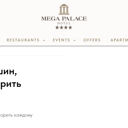
RESTAURANTS
EVENTS
OFFERS
APARTM
шин,
орить
корить каждому